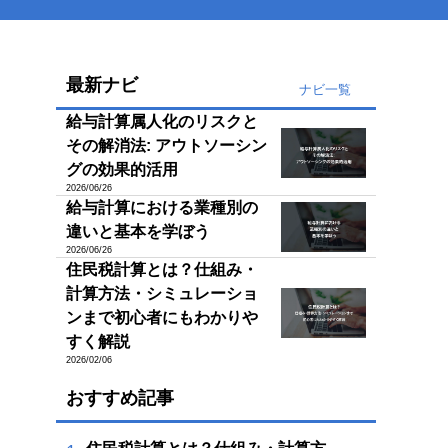
最新ナビ
ナビ一覧
給与計算属人化のリスクと
その解消法: アウトソーシン
グの効果的活用
2026/06/26
給与計算における業種別の
違いと基本を学ぼう
2026/06/26
住民税計算とは？仕組み・
計算方法・シミュレーショ
ンまで初心者にもわかりや
すく解説
2026/02/06
おすすめ記事