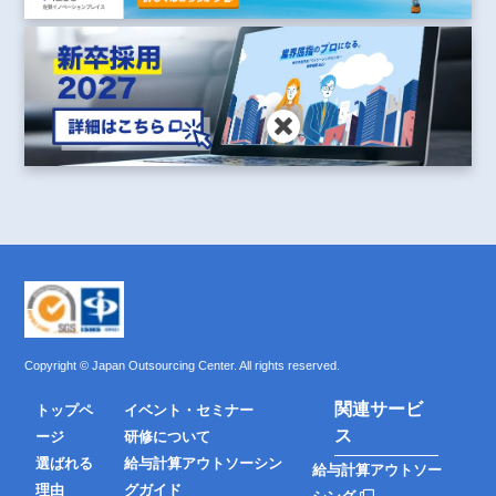
Copyright © Japan Outsourcing Center. All rights reserved.
関連サービ
トップペ
イベント・セミナー
ス
ージ
研修について
選ばれる
給与計算アウトソーシン
給与計算アウトソー
理由
グガイド