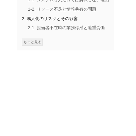
1-2. リソース不足と情報共有の問題
2. 属人化のリスクとその影響
2-1. 担当者不在時の業務停滞と過重労働
2-2. 個人の解釈や判断に依存
もっと見る
3. 属人化防止のための具体的対策
3-1. 業務プロセスの標準化とルール化
3-2. 給与計算業務の作業分担と共有
3-3. 給与計算のチェック体制の確立
4. 給与計算をアウトソーシングする利点と成
功のポイント
4-1. アウトソーシングで得られる効率化効
果
4-2. 外部パートナーに任せる安心感
4-3. 成功例と失敗例を学ぶ