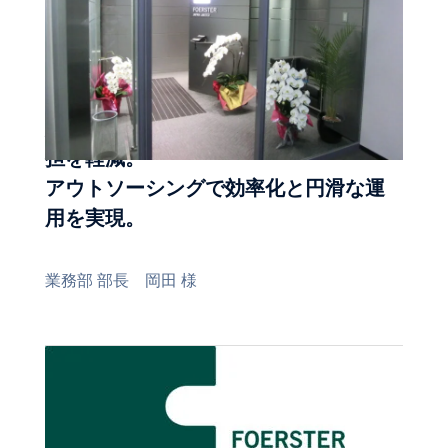
給与計算の属人化を防ぎ、担当者の負
担を軽減。
アウトソーシングで効率化と円滑な運
用を実現。
業務部 部長 岡田 様